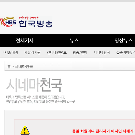
전체기사
뉴스
영상뉴스
여행/레저
자유게시판
엔터테인먼트
방송/연예
시네마천국
실종미아찾기
홈 >
시네마천국
동일 회원이나 관리자가 아니면 삭제가