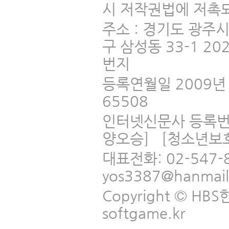
시 저작권법에 저촉되
주소 : 경기도 광주
구 삼성동 33-1 2
번지
등록연월일 2009년 
65508
인터넷신문사 등록번
양오승] [청소년보
대표전화: 02-547-
yos3387@hanmai
Copyright © HBS한국
softgame.kr