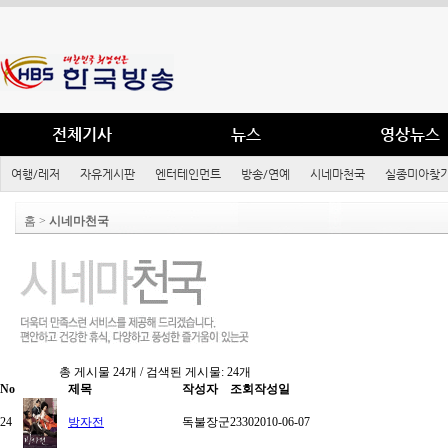
전체기사
뉴스
영상뉴스
여행/레저
자유게시판
엔터테인먼트
방송/연예
시네마천국
실종미아찾기
홈 >
시네마천국
총 게시물 24개 / 검색된 게시물: 24개
No
제목
작성자
조회
작성일
24
방자전
독불장군
2330
2010-06-07