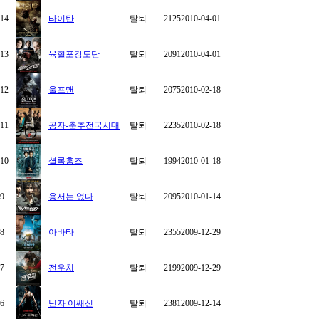
14
타이탄
탈퇴
2125
2010-04-01
13
육혈포강도단
탈퇴
2091
2010-04-01
12
울프맨
탈퇴
2075
2010-02-18
11
공자-춘추전국시대
탈퇴
2235
2010-02-18
10
셜록홈즈
탈퇴
1994
2010-01-18
9
용서는 없다
탈퇴
2095
2010-01-14
8
아바타
탈퇴
2355
2009-12-29
7
전우치
탈퇴
2199
2009-12-29
6
닌자 어쌔신
탈퇴
2381
2009-12-14