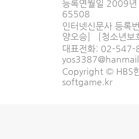
등록연월일 2009년 
65508
인터넷신문사 등록번
양오승] [청소년보
대표전화: 02-547-
yos3387@hanmai
Copyright © HBS한국
softgame.kr