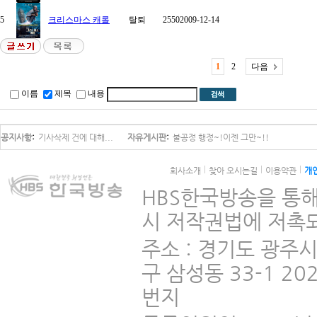
5
크리스마스 캐롤
탈퇴
2550
2009-12-14
1
2
다음
이름
제목
내용
공지사항
기사삭제 건에 대해...
자유게시판
불공정 행정~!이젠 그만~!!
회사소개
찾아 오시는길
이용약관
개
HBS한국방송을 통해
시 저작권법에 저촉되
주소 : 경기도 광주
구 삼성동 33-1 2
번지