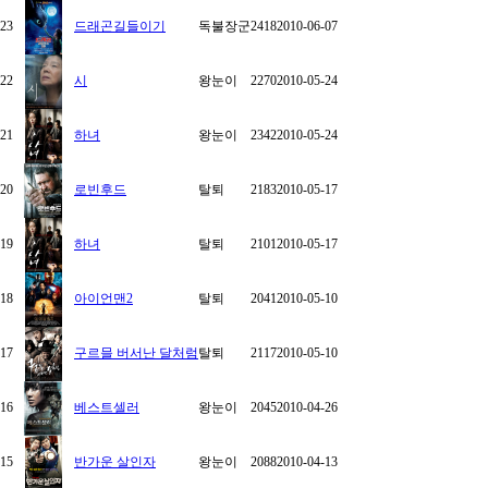
23
드래곤길들이기
독불장군
2418
2010-06-07
22
시
왕눈이
2270
2010-05-24
21
하녀
왕눈이
2342
2010-05-24
20
로빈후드
탈퇴
2183
2010-05-17
19
하녀
탈퇴
2101
2010-05-17
18
아이언맨2
탈퇴
2041
2010-05-10
17
구르믈 버서난 달처럼
탈퇴
2117
2010-05-10
16
베스트셀러
왕눈이
2045
2010-04-26
15
반가운 살인자
왕눈이
2088
2010-04-13