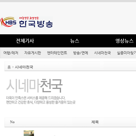
전체기사
뉴스
영상뉴스
여행/레저
자유게시판
엔터테인먼트
방송/연예
시네마천국
실종미아찾기
홈 >
시네마천국
No
제목