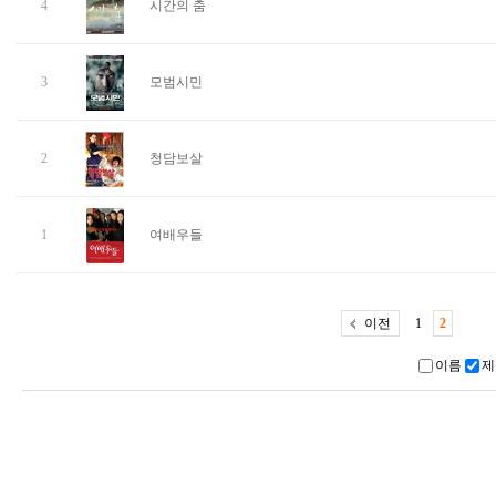
4
시간의 춤
3
모범시민
2
청담보살
1
여배우들
이전
1
2
이름
제