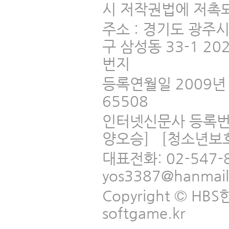
시 저작권법에 저촉되
주소 : 경기도 광주
구 삼성동 33-1 2
번지
등록연월일 2009년 
65508
인터넷신문사 등록번
양오승] [청소년보
대표전화: 02-547-
yos3387@hanmai
Copyright © HBS한국
softgame.kr