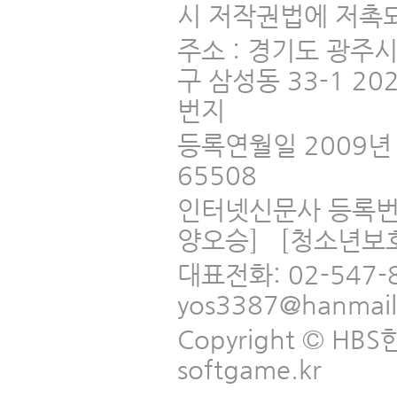
시 저작권법에 저촉되
주소 : 경기도 광주
구 삼성동 33-1 2
번지
등록연월일 2009년 
65508
인터넷신문사 등록번
양오승] [청소년보
대표전화: 02-547-
yos3387@hanmai
Copyright © HBS한국
softgame.kr