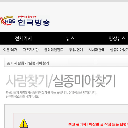
전체기사
뉴스
영상뉴스
여행/레저
자유게시판
엔터테인먼트
방송/연예
시네마천국
실종미아찾기
홈 >
사람찾기/실종미아찾기
최고 관리자1 이상만 글 작성 또는 답변