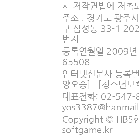
시 저작권법에 저촉되
주소 : 경기도 광주
구 삼성동 33-1 2
번지
등록연월일 2009년 
65508
인터넷신문사 등록번
양오승] [청소년보
대표전화: 02-547-
yos3387@hanmai
Copyright © HBS한국
softgame.kr