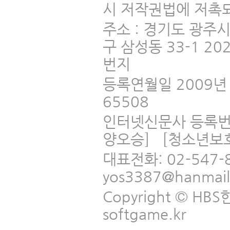
시 저작권법에 저촉되
주소 : 경기도 광주
구 삼성동 33-1 2
번지
등록연월일 2009년 
65508
인터넷신문사 등록번
양오승] [청소년보
대표전화: 02-547-
yos3387@hanmai
Copyright © HBS한국
softgame.kr