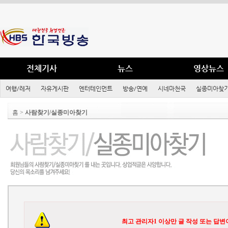
전체기사
뉴스
영상뉴스
여행/레저
자유게시판
엔터테인먼트
방송/연예
시네마천국
실종미아찾기
홈 >
사람찾기/실종미아찾기
최고 관리자1 이상만 글 작성 또는 답변