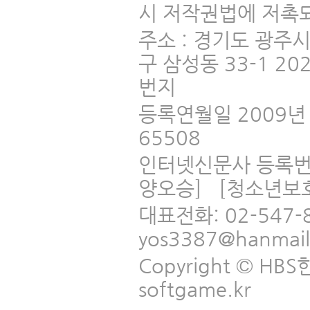
시 저작권법에 저촉되
주소 : 경기도 광주
구 삼성동 33-1 2
번지
등록연월일 2009년 
65508
인터넷신문사 등록번
양오승] [청소년보
대표전화: 02-547-
yos3387@hanmai
Copyright © HBS한국
softgame.kr