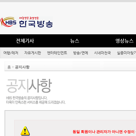
전체기사
뉴스
영상뉴스
여행/레저
자유게시판
엔터테인먼트
방송/연예
시네마천국
실종미아찾기
홈 >
공지사항
동일 회원이나 관리자가 아니면 수정이