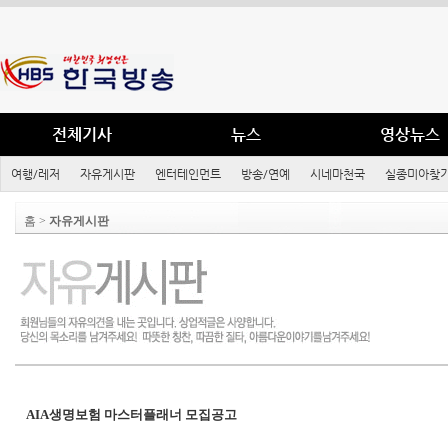
전체기사
뉴스
영상뉴스
여행/레저
자유게시판
엔터테인먼트
방송/연예
시네마천국
실종미아찾기
홈 >
자유게시판
AIA생명보험 마스터플래너 모집공고