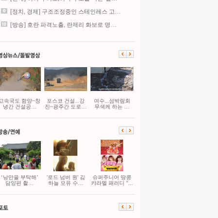
[정치, 경제] 구조조정중인 스테인레스 고…
[방송] 호란 파격노출, 란제리 화보로 명…
고속국도 함양~창
포스코 건설...강
여수...섬박람회
녕간 건설공…
진~광주간 도로…
무색케 하는 …
‘낭만을 부탁해’
'로드 넘버 원' 김
슈퍼주니어 땅콩
담양편 촬…
하늘 모유 수…
캬라멜 패러디 "…