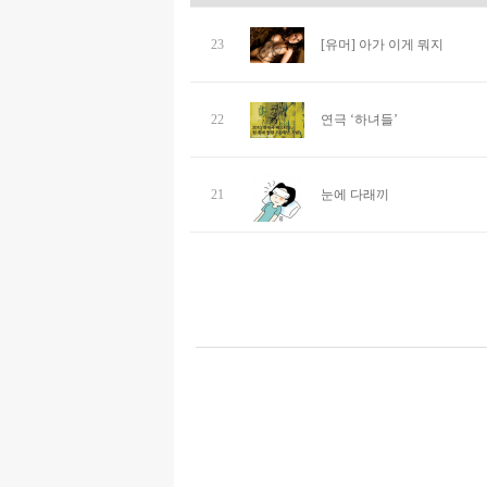
23
[유머] 아가 이게 뭐지
22
연극 ‘하녀들’
21
눈에 다래끼