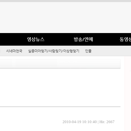
영상뉴스
방송/연예
동영
예
시네마천국
실종미아찾기/사람찾기/이상형찾기
인물
2010-04-19 10:10:40 | Hit: 2667