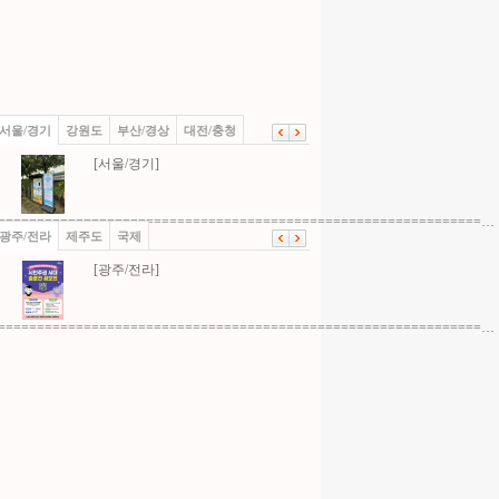
서울/경기
강원도
부산/경상
대전/충청
[서울/경기]
==============================================================…
광주/전라
제주도
국제
[광주/전라]
==============================================================…