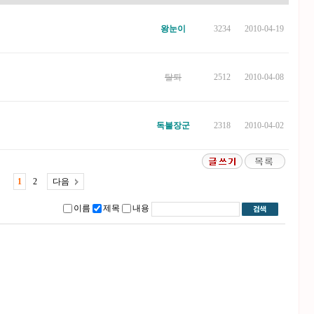
왕눈이
3234
2010-04-19
탈퇴
2512
2010-04-08
독불장군
2318
2010-04-02
1
2
다음
이름
제목
내용