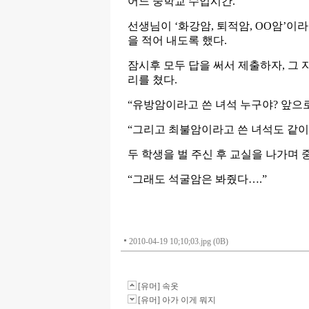
어느 중학교 수업시간.
선생님이 ‘화강암, 퇴적암, OO암’이라
을 적어 내도록 했다.
잠시후 모두 답을 써서 제출하자, 그
리를 쳤다.
“유방암이라고 쓴 녀석 누구야? 앞으로
“그리고 최불암이라고 쓴 녀석도 같이 
두 학생을 벌 주신 후 교실을 나가며 
“그래도 석굴암은 봐줬다….”
2010-04-19 10;10;03.jpg (0B)
[유머] 속옷
[유머] 아가 이게 뭐지