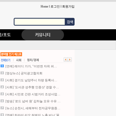
Home
l
로그인
l
회원가입
검색
상/포토
커뮤니티
[연예] 레이디 가가, "이번엔 자위 퍼…
[영상뉴스] 공익광고협의회
[사회] 경기도 남양주시 차량 등록사…
[사회] '도서관 성추행 인증샷' 경찰 수…
[사회] 시민로 간판 시범거리 조성사업…
[방송] '로드 넘버 원' 김하늘 모유 수유 …
[뉴스] 순천시, 새해부터 전자공무원증…
[연예] 히라이 리오,허벅지 노출 비난 '꿀…