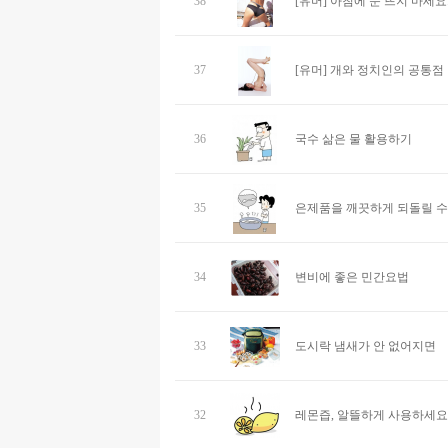
38
[유머] 아침에 눈 뜨지 마세요
37
[유머] 개와 정치인의 공통점
36
국수 삶은 물 활용하기
35
은제품을 깨끗하게 되돌릴 수
34
변비에 좋은 민간요법
33
도시락 냄새가 안 없어지면
32
레몬즙, 알뜰하게 사용하세요