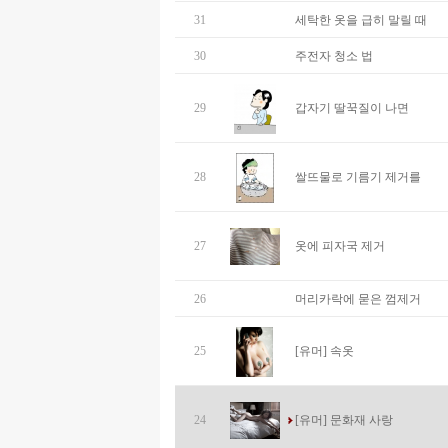
31
세탁한 옷을 급히 말릴 때
30
주전자 청소 법
29
갑자기 딸꾹질이 나면
28
쌀뜨물로 기름기 제거를
27
옷에 피자국 제거
26
머리카락에 묻은 껌제거
25
[유머] 속옷
24
[유머] 문화재 사랑