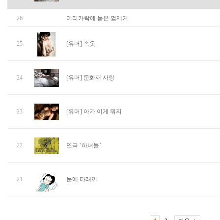
26
머리카락에 묻은 껌제거
25
[유머] 속옷
24
[유머] 문화재 사랑
23
[유머] 아가 이게 뭐지
22
연극 ‘하녀들’
21
눈에 다래끼