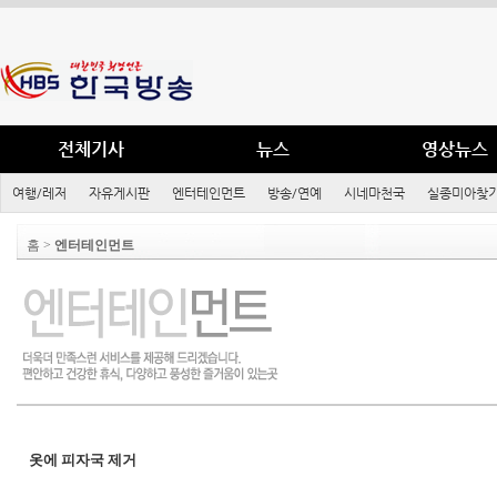
전체기사
뉴스
영상뉴스
여행/레저
자유게시판
엔터테인먼트
방송/연예
시네마천국
실종미아찾기
홈 >
엔터테인먼트
옷에 피자국 제거