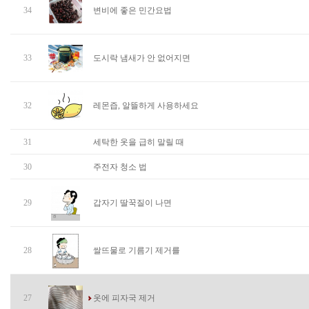
34
변비에 좋은 민간요법
33
도시락 냄새가 안 없어지면
32
레몬즙, 알뜰하게 사용하세요
31
세탁한 옷을 급히 말릴 때
30
주전자 청소 법
29
갑자기 딸꾹질이 나면
28
쌀뜨물로 기름기 제거를
27
옷에 피자국 제거