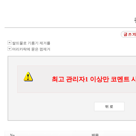
쌀뜨물로 기름기 제거를
머리카락에 묻은 껌제거
최고 관리자1 이상만 코멘트 
No
제목