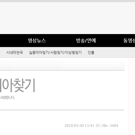
영상뉴스
방송/연예
동영
예
시네마천국
실종미아찾기/사람찾기/이상형찾기
인물
2010-03-30 13:41:33 | Hit: 3484