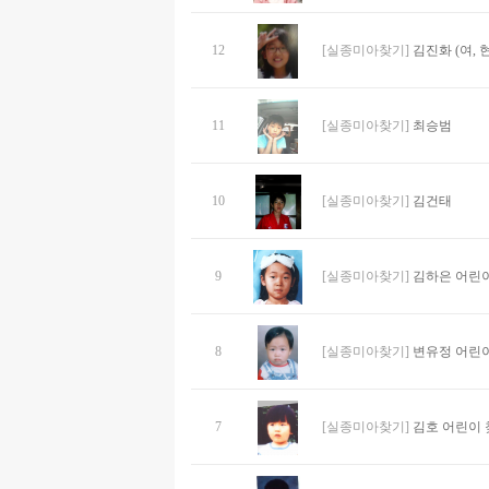
12
[실종미아찾기]
김진화 (여, 현
11
[실종미아찾기]
최승범
10
[실종미아찾기]
김건태
9
[실종미아찾기]
김하은 어린
8
[실종미아찾기]
변유정 어린
7
[실종미아찾기]
김호 어린이 