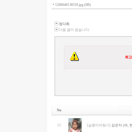
1268048138318.jpg (0B)
정다희
다음 글이 없습니다.
최고
No
13
[실종미아찾기]
김은지 (여, 현