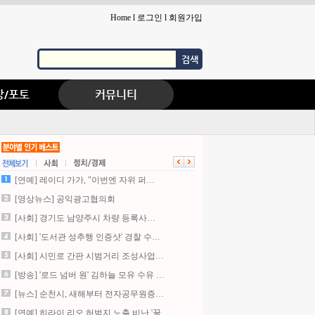
Home
l
로그인
l
회원가입
검색
상/포토
커뮤니티
[연예] 레이디 가가, "이번엔 자위 퍼…
[영상뉴스] 공익광고협의회
[사회] 경기도 남양주시 차량 등록사…
[사회] '도서관 성추행 인증샷' 경찰 수…
[사회] 시민로 간판 시범거리 조성사업…
[방송] '로드 넘버 원' 김하늘 모유 수유 …
[뉴스] 순천시, 새해부터 전자공무원증…
[연예] 히라이 리오,허벅지 노출 비난 '꿀…