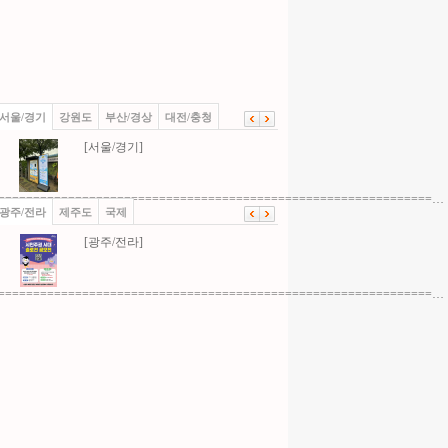
서울/경기
강원도
부산/경상
대전/충청
[서울/경기]
==============================================================…
광주/전라
제주도
국제
[광주/전라]
==============================================================…