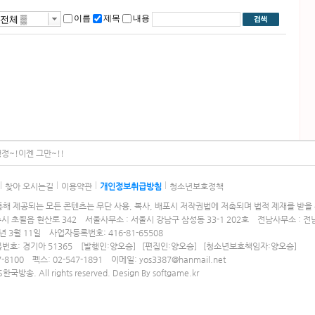
이름
제목
내용
정~!이젠 그만~!!
찾아 오시는길
이용약관
개인정보취급방침
청소년보호정책
해 제공되는 모든 콘텐츠는 무단 사용, 복사, 배포시 저작권법에 저촉되며 법적 제재를 받을 
주시 초월읍 현산로 342 서울사무소 : 서울시 강남구 삼성동 33-1 202호 전남사무소 : 전
년 3월 11일 사업자등록번호: 416-81-65508
번호: 경기아 51365
[발행인:양오승] [편집인:양오승] [청소년보호책임자:양오승]
-8100 펙스: 02-547-1891 이메일: yos3387@hanmail.net
S한국방송. All rights reserved. Design By
softgame.kr