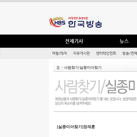
전체기사
뉴스
여행/레저
자유게시판
엔터테인먼트
방송/연
홈 >
사람찾기/실종미아찾기
[실종미아찾기]정재훈