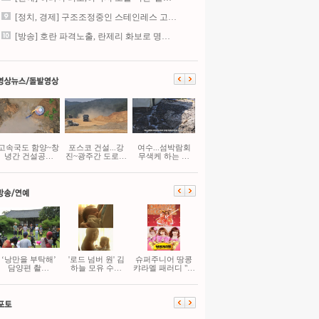
[정치, 경제] 구조조정중인 스테인레스 고…
[방송] 호란 파격노출, 란제리 화보로 명…
고속국도 함양~창
포스코 건설...강
여수...섬박람회
녕간 건설공…
진~광주간 도로…
무색케 하는 …
‘낭만을 부탁해’
'로드 넘버 원' 김
슈퍼주니어 땅콩
담양편 촬…
하늘 모유 수…
캬라멜 패러디 "…