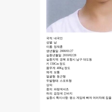
국적: 내국인
성별: 남
이름: 정재훈
생년월일: 2000/01/27
실종년월일: 2010/02/28
실종지역: 경북 포항시 남구 대도동
키 150Cm 정도
몸무게: 40Kg 정도
체격: 보통
얼굴형: 둥근형
두발형태: 스포트형
상의:
중의: 파랑색셔츠
하의: 검정색 긴바지
실종시 특이사항: 평소 게임에 빠져 여러차례 집을