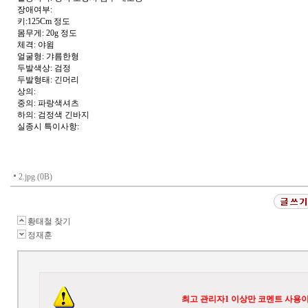
장애여부:
키:125Cm 정도
몸무게: 20g 정도
체격: 야윔
얼굴형: 갸름한형
두발색상: 검정
두발형태: 긴머리
상의:
중의: 파랑색셔츠
하의: 검정색 긴바지
실종시 특이사항:
2.jpg (0B)
황태철 찾기
정재훈
최고 관리자1 이상만 코멘트 사용이