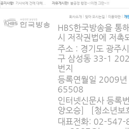
공지사항
기사삭제 건에 대해...
자유게시판
불공정 행정~!이젠 그만~!!
회사소개
찾아 오시는길
이용약관
개
HBS한국방송을 통해
시 저작권법에 저촉되
주소 : 경기도 광주
구 삼성동 33-1 2
번지
등록연월일 2009년 
65508
인터넷신문사 등록번
양오승] [청소년보
대표전화: 02-547-