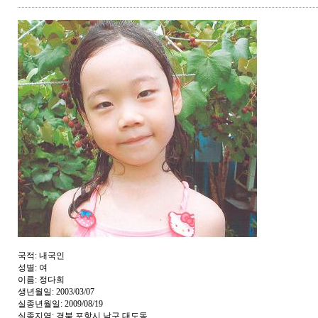
국적: 내국인
성별: 여
이름: 정다희
생년월일: 2003/03/07
실종년월일: 2009/08/19
실종지역: 경북 포항시 남구 대도동