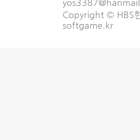
yos3387@hanmai
Copyright © HBS한국
softgame.kr