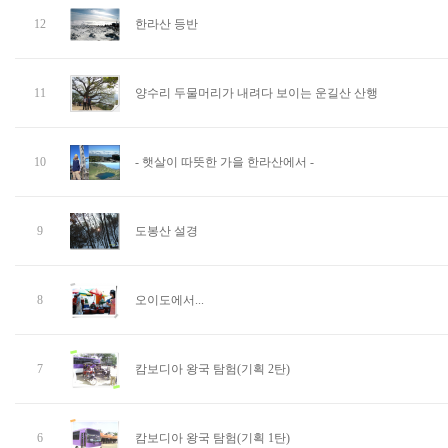
12
한라산 등반
11
양수리 두물머리가 내려다 보이는 운길산 산행
10
- 햇살이 따뜻한 가을 한라산에서 -
9
도봉산 설경
8
오이도에서...
7
캄보디아 왕국 탐험(기획 2탄)
6
캄보디아 왕국 탐험(기획 1탄)