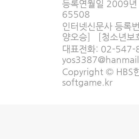
등록연월일 2009년 
65508
인터넷신문사 등록번
양오승] [청소년보
대표전화: 02-547-
yos3387@hanmai
Copyright © HBS한국
softgame.kr