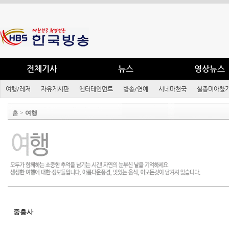
전체기사
뉴스
영상뉴스
여행/레저
자유게시판
엔터테인먼트
방송/연예
시네마천국
실종미아찾기
홈 >
여행
중흥사