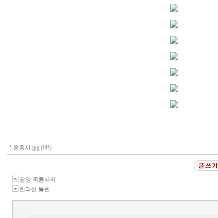
중흥사.jpg (0B)
광양 옥룡사지
한라산 등반